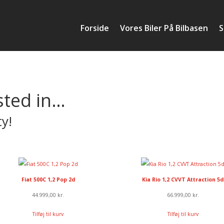
Forside
Vores Biler På Bilbasen
S
sted in…
ty!
Fiat 500C 1,2 Pop 2d
Kia Rio 1,2 CVVT Attraction 5d
44.999,00
kr.
66.999,00
kr.
Tilføj til kurv
Tilføj til kurv