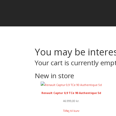
You may be intere
Your cart is currently emp
New in store
Renault Captur 0,9 TCe 90 Authentique 5d
46.999,00
kr.
Tilføj til kurv