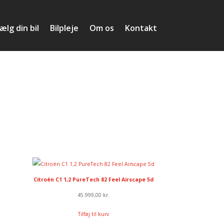
ælg din bil
Bilpleje
Om os
Kontakt
Citroën C1 1,2 PureTech 82 Feel Airscape 5d
45.999,00
kr.
Tilføj til kurv