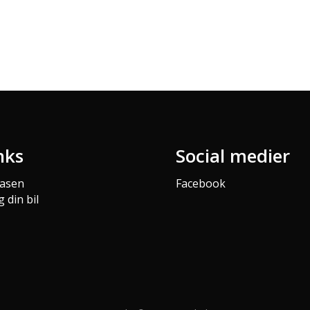
nks
Social medier
basen
Facebook
 din bil