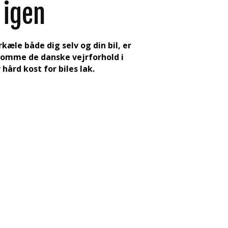
 igen
rkæle både dig selv og din bil, er
u komme de danske vejrforhold i
hård kost for biles lak.