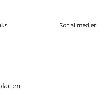
nks
Social medier
asen
Facebook
 din bil
oladen