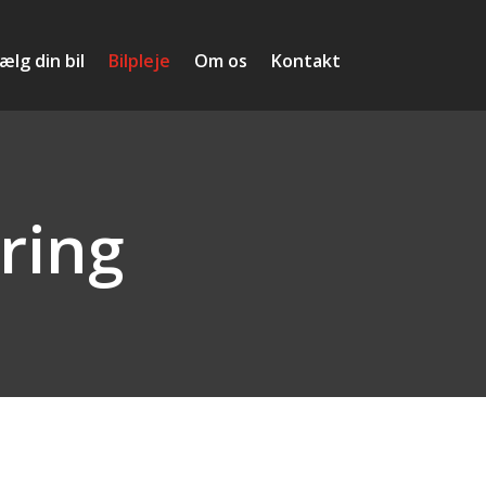
ælg din bil
Bilpleje
Om os
Kontakt
ring