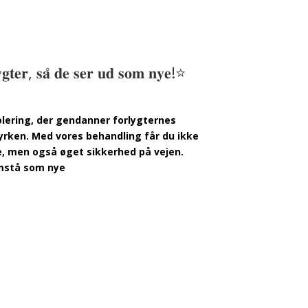
𝐲𝐠𝐭𝐞𝐫, 𝐬𝐚̊ 𝐝𝐞 𝐬𝐞𝐫 𝐮𝐝 𝐬𝐨𝐦 𝐧𝐲𝐞!⭐
olering, der gendanner forlygternes
yrken. Med vores behandling får du ikke
, men også øget sikkerhed på vejen.
remstå som nye