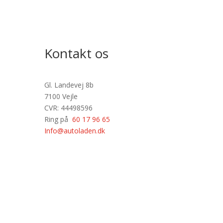
Kontakt os
Gl. Landevej 8b
7100 Vejle
CVR: 44498596
Ring på
60 17 96 65
Info@autoladen.dk