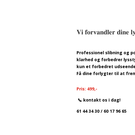
𝐕𝐢 𝐟𝐨𝐫𝐯𝐚𝐧𝐝𝐥𝐞𝐫 𝐝𝐢𝐧𝐞 
Professionel slibning og p
klarhed og forbedrer lysst
kun et forbedret udseende
Få dine forlygter til at f
Pris: 499,-
📞 kontakt os i dag!
61 44 34 30 / 60 17 96 65