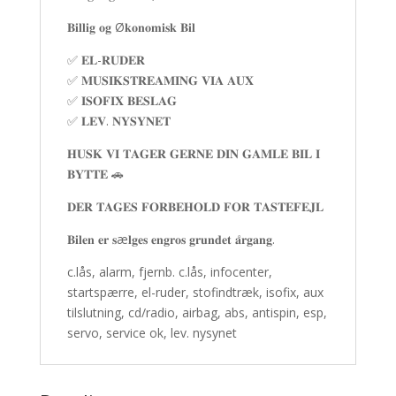
𝐁𝐢𝐥𝐥𝐢𝐠 𝐨𝐠 Ø𝐤𝐨𝐧𝐨𝐦𝐢𝐬𝐤 𝐁𝐢𝐥
✅ 𝐄𝐋-𝐑𝐔𝐃𝐄𝐑
✅ 𝐌𝐔𝐒𝐈𝐊𝐒𝐓𝐑𝐄𝐀𝐌𝐈𝐍𝐆 𝐕𝐈𝐀 𝐀𝐔𝐗
✅ 𝐈𝐒𝐎𝐅𝐈𝐗 𝐁𝐄𝐒𝐋𝐀𝐆
✅ 𝐋𝐄𝐕. 𝐍𝐘𝐒𝐘𝐍𝐄𝐓
𝐇𝐔𝐒𝐊 𝐕𝐈 𝐓𝐀𝐆𝐄𝐑 𝐆𝐄𝐑𝐍𝐄 𝐃𝐈𝐍 𝐆𝐀𝐌𝐋𝐄 𝐁𝐈𝐋 𝐈
𝐁𝐘𝐓𝐓𝐄 🚗
𝐃𝐄𝐑 𝐓𝐀𝐆𝐄𝐒 𝐅𝐎𝐑𝐁𝐄𝐇𝐎𝐋𝐃 𝐅𝐎𝐑 𝐓𝐀𝐒𝐓𝐄𝐅𝐄𝐉𝐋
𝐁𝐢𝐥𝐞𝐧 𝐞𝐫 𝐬æ𝐥𝐠𝐞𝐬 𝐞𝐧𝐠𝐫𝐨𝐬 𝐠𝐫𝐮𝐧𝐝𝐞𝐭 𝐚̊𝐫𝐠𝐚𝐧𝐠.
c.lås, alarm, fjernb. c.lås, infocenter,
startspærre, el-ruder, stofindtræk, isofix, aux
tilslutning, cd/radio, airbag, abs, antispin, esp,
servo, service ok, lev. nysynet