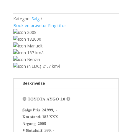
Kategori:
Salg
Book en prøvetur
Ring til os
2008
182000
Manuelt
157 km/t
Benzin
(NEDC) 21,7 km/l
Beskrivelse
🔴 𝐓𝐎𝐘𝐎𝐓𝐀 𝐀𝐘𝐆𝐎 𝟏.𝟎 🔴
𝐒𝐚𝐥𝐠𝐬 𝐏𝐫𝐢𝐬: 𝟐𝟒.𝟗𝟗𝟗, -
𝐊𝐦 𝐬𝐭𝐚𝐧𝐝: 𝟏𝟖𝟐.𝐗𝐗𝐗
𝐀̊𝐫𝐠𝐚𝐧𝐠: 𝟐𝟎𝟎𝟖
𝐕æ𝐠𝐭𝐚𝐟𝐠𝐢𝐟𝐭: 𝟑𝟗𝟎, -